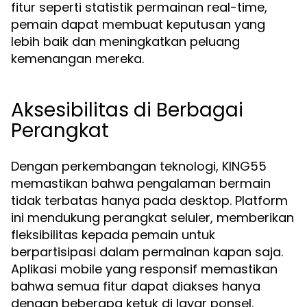
fitur seperti statistik permainan real-time,
pemain dapat membuat keputusan yang
lebih baik dan meningkatkan peluang
kemenangan mereka.
Aksesibilitas di Berbagai
Perangkat
Dengan perkembangan teknologi, KING55
memastikan bahwa pengalaman bermain
tidak terbatas hanya pada desktop. Platform
ini mendukung perangkat seluler, memberikan
fleksibilitas kepada pemain untuk
berpartisipasi dalam permainan kapan saja.
Aplikasi mobile yang responsif memastikan
bahwa semua fitur dapat diakses hanya
dengan beberapa ketuk di layar ponsel.