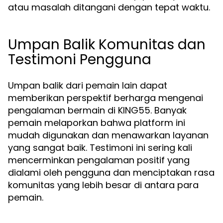
atau masalah ditangani dengan tepat waktu.
Umpan Balik Komunitas dan
Testimoni Pengguna
Umpan balik dari pemain lain dapat
memberikan perspektif berharga mengenai
pengalaman bermain di KING55. Banyak
pemain melaporkan bahwa platform ini
mudah digunakan dan menawarkan layanan
yang sangat baik. Testimoni ini sering kali
mencerminkan pengalaman positif yang
dialami oleh pengguna dan menciptakan rasa
komunitas yang lebih besar di antara para
pemain.