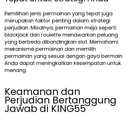
Pemilihan jenis permainan yang tepat juga
merupakan faktor penting dalam strategi
perjudian. Misalnya, permainan meja seperti
blackjack dan roulette menawarkan peluang
yang berbeda dibandingkan slot. Memahami
mekanisme permainan dan memilih
permainan yang sesuai dengan gaya bermain
Anda dapat meningkatkan kesempatan untuk
menang.
Keamanan dan
Perjudian Bertanggung
Jawab di KING55