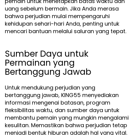
pemain untuk menetapkan batas waktu dan
uang sebelum bermain. Jika Anda merasa
bahwa perjudian mulai mempengaruhi
kehidupan sehari-hari Anda, penting untuk
mencari bantuan melalui saluran yang tepat.
Sumber Daya untuk
Permainan yang
Bertanggung Jawab
Untuk mendukung perjudian yang
bertanggung jawab, KING55 menyediakan
informasi mengenai batasan, program
fleksibilitas waktu, dan sumber daya untuk
membantu pemain yang mungkin mengalami
kesulitan. Memastikan bahwa perjudian tetap
menjadi bentuk hiburan adalah hal yang vital.