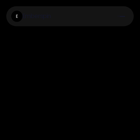
Emberspin
E