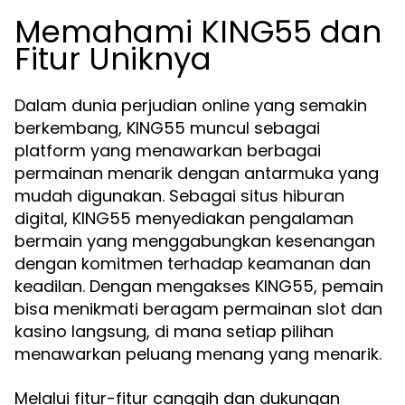
Memahami KING55 dan
Fitur Uniknya
Dalam dunia perjudian online yang semakin
berkembang, KING55 muncul sebagai
platform yang menawarkan berbagai
permainan menarik dengan antarmuka yang
mudah digunakan. Sebagai situs hiburan
digital, KING55 menyediakan pengalaman
bermain yang menggabungkan kesenangan
dengan komitmen terhadap keamanan dan
keadilan. Dengan mengakses KING55, pemain
bisa menikmati beragam permainan slot dan
kasino langsung, di mana setiap pilihan
menawarkan peluang menang yang menarik.
Melalui fitur-fitur canggih dan dukungan