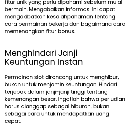
fitur unik yang perlu dipahami sebelum mulai
bermain. Mengabaikan informasi ini dapat
mengakibatkan kesalahpahaman tentang
cara permainan bekerja dan bagaimana cara
memenangkan fitur bonus.
Menghindari Janji
Keuntungan Instan
Permainan slot dirancang untuk menghibur,
bukan untuk menjamin keuntungan. Hindari
terjebak dalam janji-janji tinggi tentang
kemenangan besar. Ingatlah bahwa perjudian
harus dianggap sebagai hiburan, bukan
sebagai cara untuk mendapatkan uang
cepat.