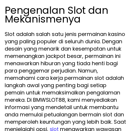
Pengenalan Slot dan
Mekanismenya
Slot adalah salah satu jenis permainan kasino
yang paling populer di seluruh dunia. Dengan
desain yang menarik dan kesempatan untuk
memenangkan jackpot besar, permainan ini
menawarkan hiburan yang tiada henti bagi
para penggemar perjudian. Namun,
memahami cara kerja permainan slot adalah
langkah awal yang penting bagi setiap
pemain untuk memaksimalkan pengalaman
mereka. Di BMWSLOT88, kami menyediakan
informasi yang mendetail untuk membantu
anda memulai petualangan bermain slot dan
memperoleh keuntungan yang lebih baik. Saat
menjelajahi opsi,
menawarkan wawasan
slot