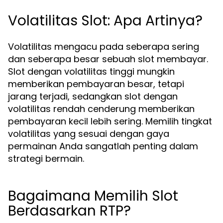
Volatilitas Slot: Apa Artinya?
Volatilitas mengacu pada seberapa sering
dan seberapa besar sebuah slot membayar.
Slot dengan volatilitas tinggi mungkin
memberikan pembayaran besar, tetapi
jarang terjadi, sedangkan slot dengan
volatilitas rendah cenderung memberikan
pembayaran kecil lebih sering. Memilih tingkat
volatilitas yang sesuai dengan gaya
permainan Anda sangatlah penting dalam
strategi bermain.
Bagaimana Memilih Slot
Berdasarkan RTP?