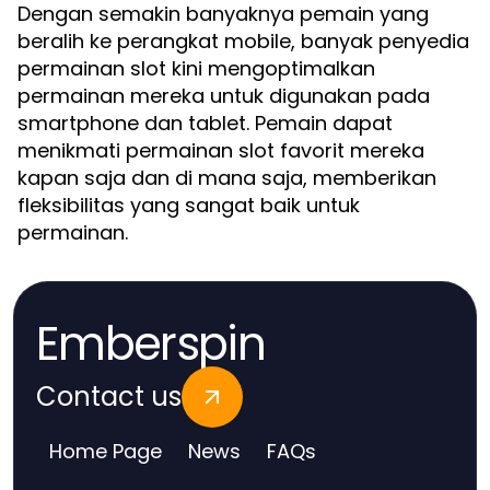
Dengan semakin banyaknya pemain yang
beralih ke perangkat mobile, banyak penyedia
permainan slot kini mengoptimalkan
permainan mereka untuk digunakan pada
smartphone dan tablet. Pemain dapat
menikmati permainan slot favorit mereka
kapan saja dan di mana saja, memberikan
fleksibilitas yang sangat baik untuk
permainan.
Emberspin
Contact us
Home Page
News
FAQs