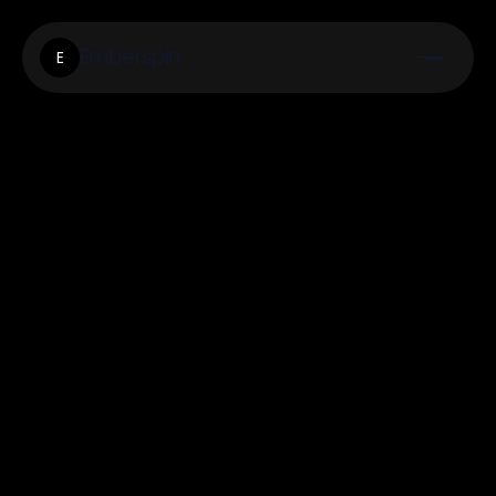
Emberspin
E