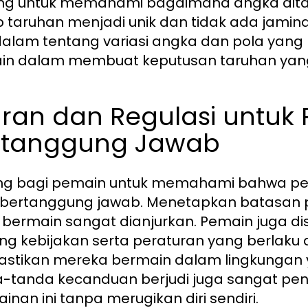
ng untuk memahami bagaimana angka dita
p taruhan menjadi unik dan tidak ada ja
alam tentang variasi angka dan pola yan
n dalam membuat keputusan taruhan yang 
ran dan Regulasi untuk 
rtanggung Jawab
ng bagi pemain untuk memahami bahwa per
bertanggung jawab. Menetapkan batasan 
 bermain sangat dianjurkan. Pemain juga di
ng kebijakan serta peraturan yang berlaku 
stikan mereka bermain dalam lingkungan
-tanda kecanduan berjudi juga sangat pen
inan ini tanpa merugikan diri sendiri.