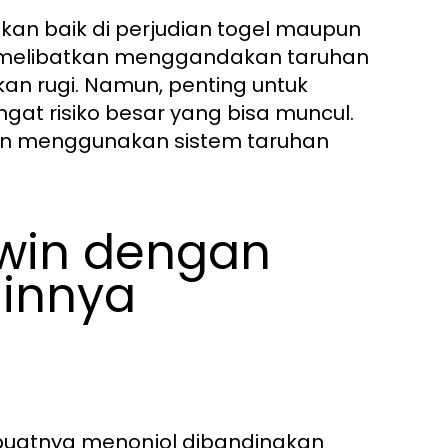
kan baik di perjudian togel maupun
a, melibatkan menggandakan taruhan
an rugi. Namun, penting untuk
at risiko besar yang bisa muncul.
n menggunakan sistem taruhan
win dengan
ainnya
buatnya menonjol dibandingkan