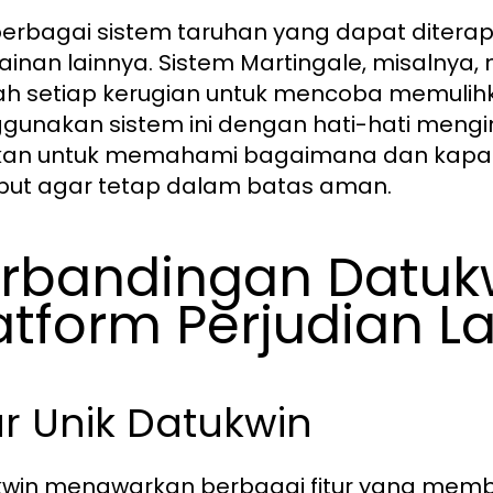
erbagai sistem taruhan yang dapat diterap
inan lainnya. Sistem Martingale, misalny
ah setiap kerugian untuk mencoba memulihk
unakan sistem ini dengan hati-hati menging
ikan untuk memahami bagaimana dan kapa
but agar tetap dalam batas aman.
rbandingan Datuk
atform Perjudian L
ur Unik Datukwin
win menawarkan berbagai fitur yang mem