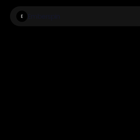
Emberspin
E