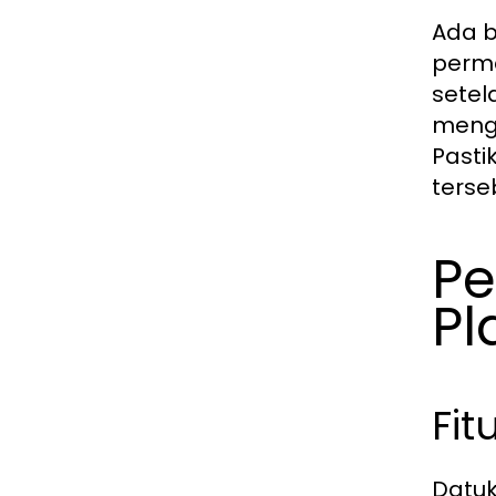
Ada b
perma
setel
mengg
Past
terse
Pe
Pl
Fit
Datuk