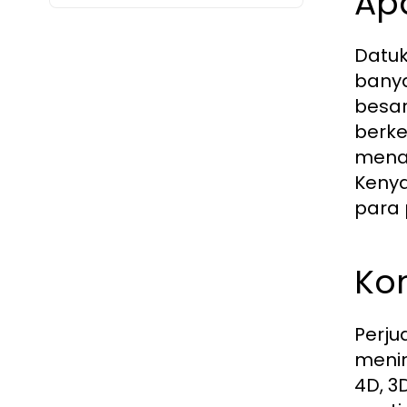
Apa
Datuk
banya
besar
berke
menar
Kenya
para 
Ko
Perju
menin
4D, 3