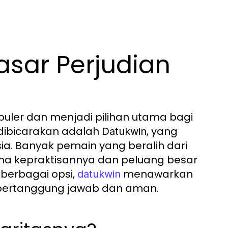
ar Perjudian
populer dan menjadi pilihan utama bagi
 dibicarakan adalah
, yang
Datukwin
ia. Banyak pemain yang beralih dari
rena kepraktisannya dan peluang besar
 berbagai opsi,
menawarkan
datukwin
 bertanggung jawab dan aman.