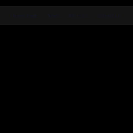
Home Page
News
About Us
Contact us