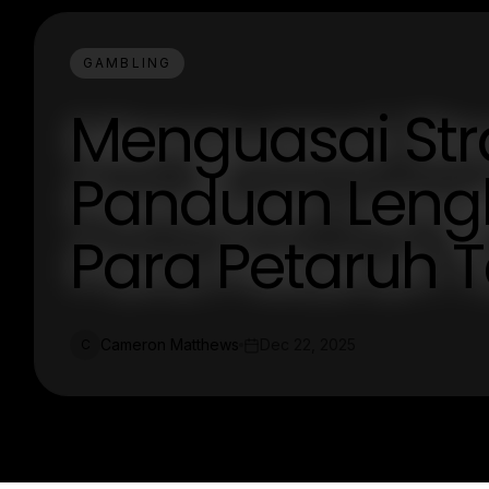
GAMBLING
Menguasai Str
Panduan Leng
Para Petaruh 
Cameron Matthews
Dec 22, 2025
C