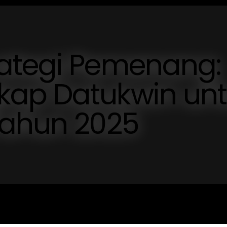
ategi Pemenang:
kap Datukwin un
Tahun 2025