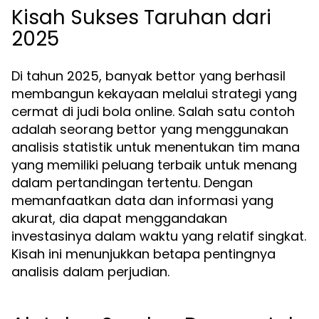
Kisah Sukses Taruhan dari
2025
Di tahun 2025, banyak bettor yang berhasil
membangun kekayaan melalui strategi yang
cermat di judi bola online. Salah satu contoh
adalah seorang bettor yang menggunakan
analisis statistik untuk menentukan tim mana
yang memiliki peluang terbaik untuk menang
dalam pertandingan tertentu. Dengan
memanfaatkan data dan informasi yang
akurat, dia dapat menggandakan
investasinya dalam waktu yang relatif singkat.
Kisah ini menunjukkan betapa pentingnya
analisis dalam perjudian.