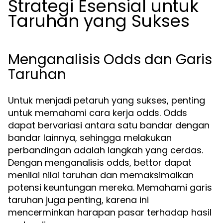
Strategi Esensial untuk
Taruhan yang Sukses
Menganalisis Odds dan Garis
Taruhan
Untuk menjadi petaruh yang sukses, penting
untuk memahami cara kerja odds. Odds
dapat bervariasi antara satu bandar dengan
bandar lainnya, sehingga melakukan
perbandingan adalah langkah yang cerdas.
Dengan menganalisis odds, bettor dapat
menilai nilai taruhan dan memaksimalkan
potensi keuntungan mereka. Memahami garis
taruhan juga penting, karena ini
mencerminkan harapan pasar terhadap hasil