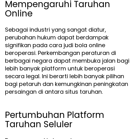
Mempengaruhi Taruhan
Online
Sebagai industri yang sangat diatur,
perubahan hukum dapat berdampak
signifikan pada cara judi bola online
beroperasi. Perkembangan peraturan di
berbagai negara dapat membuka jalan bagi
lebih banyak platform untuk beroperasi
secara legal. Ini berarti lebih banyak pilihan
bagi petaruh dan kemungkinan peningkatan
persaingan di antara situs taruhan.
Pertumbuhan Platform
Taruhan Seluler