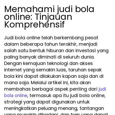
Memahami judi bola
online: Tinjauan
Komprehensif
Judi bola online telah berkembang pesat
dalam beberapa tahun terakhir, menjadi
salah satu bentuk hiburan dan investasi yang
paling banyak diminati di seluruh dunia.
Dengan kemajuan teknologi dan akses
internet yang semakin luas, taruhan sepak
bola kini dapat dilakukan kapan saja dan di
mana saja. Melalui artikel ini, kita akan
membahas berbagai aspek penting dari
judi
, termasuk apa itu judi bola online,
bola online
strategi yang dapat digunakan untuk
meningkatkan peluang menang, tantangan
yang mungkin dihadapi, dan tren yang dapat